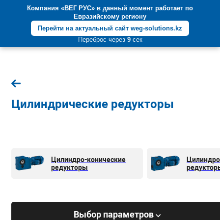
Компания «ВЕГ РУС» в данный момент работает по
+7 (812) 600-55-05
Евразийскому региону
Перейти на актуальный сайт weg-solutions.kz
Переброс через
9
сек
Цилиндрические редукторы
Цилиндро-конические
Цилиндро
редукторы
редуктор
Выбор параметров