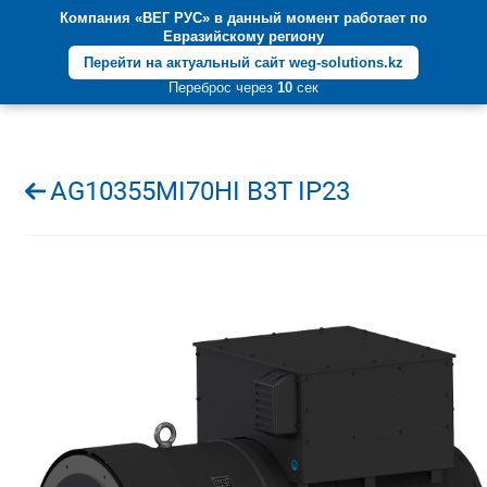
Компания «ВЕГ РУС» в данный момент работает по
+7 (812) 600-55-05
Евразийскому региону
Перейти на актуальный сайт weg-solutions.kz
Переброс через
10
сек
AG10355MI70HI B3T IP23