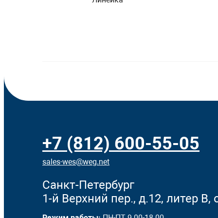
+7 (812) 600-55-05
sales-wes@weg.net
Санкт-Петербург
1-й Верхний пер., д.12, литер В,
Режим работы:
ПН-ПТ 9.00-18.00