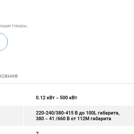
ующие товары,
исание
0.12 кВт – 500 кВт
220-240/380-415 В до 100L габарита,
380 – 41 /660 В от 112M габарита
7