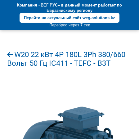
Компания «ВЕГ РУС» в данный момент работает по
+7 (812) 600-55-05
Евразийскому региону
Перейти на актуальный сайт weg-solutions.kz
Переброс через
7
сек
W20 22 кВт 4P 180L 3Ph 380/660
Вольт 50 Гц IC411 - TEFC - B3T