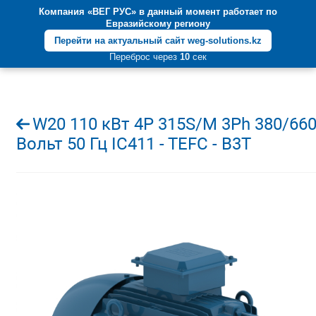
Компания «ВЕГ РУС» в данный момент работает по
+7 (812) 600-55-05
Евразийскому региону
Перейти на актуальный сайт weg-solutions.kz
Переброс через
10
сек
W20 110 кВт 4P 315S/M 3Ph 380/66
Вольт 50 Гц IC411 - TEFC - B3T